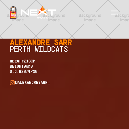
ALEXANDRE SARR
PERTH WILDCATS
HEIGHT
216
CM
WEIGHT
98
KG
D.O.B
26/4/05
@ALEXANDRESARR_